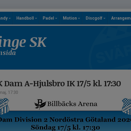
andy
Handboll
Padel
Motion
Discgolf
Arrange
inge SK
emsida
 Dam A-Hjulsbro IK 17/5 kl. 17:30
aj, 17:30