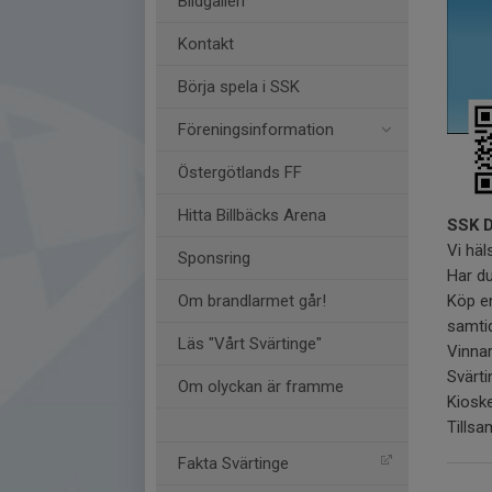
Bildgalleri
Kontakt
Börja spela i SSK
Föreningsinformation
Östergötlands FF
Hitta Billbäcks Arena
SSK D
Vi häl
Sponsring
Har du
Köp en
Om brandlarmet går!
samti
Läs "Vårt Svärtinge"
Vinnar
Svärt
Om olyckan är framme
Kiosk
Tillsa
Fakta Svärtinge