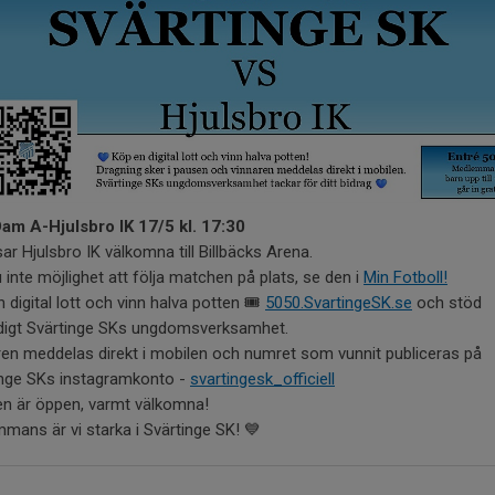
am A-Hjulsbro IK 17/5 kl. 17:30
sar Hjulsbro IK välkomna till Billbäcks Arena.
 inte möjlighet att följa matchen på plats, se den i
Min Fotboll!
 digital lott och vinn halva potten 🎟️
5050.SvartingeSK.se
och stöd
digt Svärtinge SKs ungdomsverksamhet.
en meddelas direkt i mobilen och numret som vunnit publiceras på
inge SKs instagramkonto -
svartingesk_officiell
en är öppen, varmt välkomna!
mmans är vi starka i Svärtinge SK! 💙