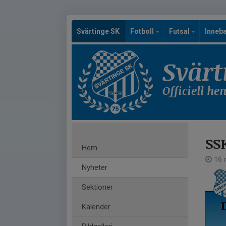
Svärtinge SK
Fotboll
Futsal
Inneb
Svärt
Officiell h
SSK
Hem
16 m
Nyheter
Sektioner
Kalender