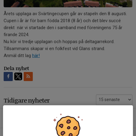
Årets upplaga av Svärtingecupen går av stapeln den 8 augusti.
Cupen i år är för barn födda 2018 (8 år) och det blev succé
direkt när vi startade den i samband med föreningens 75 år
firande 2024.
Nu kör vi tredje upplagan och hoppas på deltagarrekord.
Tillsammans skapar vi en folkfest vid Glans strand.
Anmäl ditt lag
här!
Dela nyhet
Tidigare nyheter
Finbesök på Billbäcks Arena
7 aug, 12:25
Kent Hellström lämnar sin roll – fortsätter bidra till SSK:s utveckling!