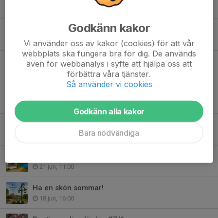
7 aug, 09:00
Godkänn kakor
Imorgon händer det grejer på Billbäcks Arena!
5 aug, 14:49
Vi använder oss av kakor (cookies) för att vår
webbplats ska fungera bra för dig. De används
SSK Dam A-Mjölby AI FF 26/6 kl. 19:00
även för webbanalys i syfte att hjälpa oss att
26 jun, 09:00
förbättra våra tjänster.
Så använder vi cookies
SSK Herr A-Valdemarsviks IF 25/6 kl. 19:30
24 jun, 18:00
Godkänn alla kakor
Tack till våra sponsorer av Sommarkul med SSK!
Bara nödvändiga
22 jun, 10:00
Sommarkiosken öppnar imorgon!
21 jun, 11:00
Ha en skön sommar!
18 jun, 16:00