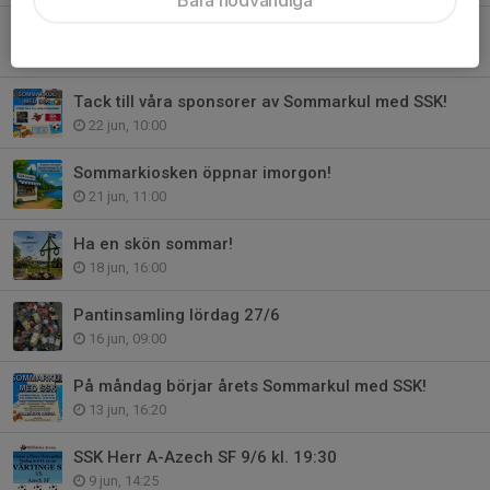
SSK Herr A-Valdemarsviks IF 25/6 kl. 19:30
24 jun, 18:00
Tack till våra sponsorer av Sommarkul med SSK!
22 jun, 10:00
Sommarkiosken öppnar imorgon!
21 jun, 11:00
Ha en skön sommar!
18 jun, 16:00
Pantinsamling lördag 27/6
16 jun, 09:00
På måndag börjar årets Sommarkul med SSK!
13 jun, 16:20
SSK Herr A-Azech SF 9/6 kl. 19:30
9 jun, 14:25