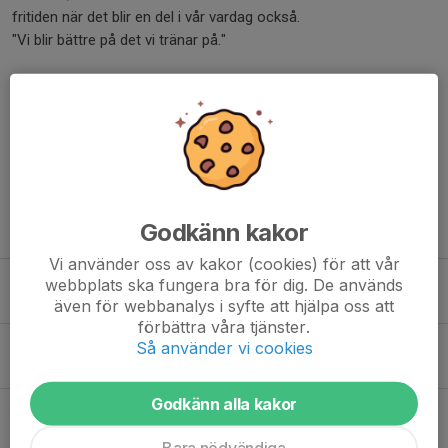
fritiden när det blir en del i vår vardag också.
"Vi blir bättre på det vi tränar på."
Kent Hellström, fotbollsutvecklare i Svärtinge SK
Dela nyhet
Godkänn kakor
Tidigare nyheter
Vi använder oss av kakor (cookies) för att vår
Kent Hellström lämnar sin roll – fortsätter bidra till SSK:s utveckling!
webbplats ska fungera bra för dig. De används
även för webbanalys i syfte att hjälpa oss att
Idag, 09:00
förbättra våra tjänster.
Så använder vi cookies
Imorgon händer det grejer på Billbäcks Arena!
5 aug, 14:49
Godkänn alla kakor
SSK Dam A-Mjölby AI FF 26/6 kl. 19:00
26 jun, 09:00
Bara nödvändiga