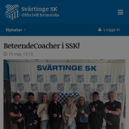
Svärtinge SK
Officiell hemsida
Logga in
Nyheter
BeteendeCoacher i SSK!
19 maj, 13:10