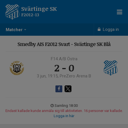
Svärtinge SK
F2012-13
Logga in
Matcher
Smedby AIS F2012 Svart - Svärtinge SK Blå
F14 A/B Östra
2 - 0
3 jun, 19:15, PreZero Arena B
Samling 18:00
Endast kallade kunde anmäla sig till aktiviteten. 16 personer var kallade.
Logga in här