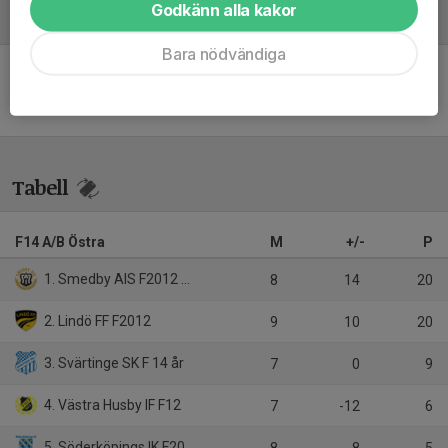
Godkänn alla kakor
Referat
Bara nödvändiga
Inget referat skrivet
Tabell
F14 A/B Östra
M
+/-
P
1. Smedby AIS F2012 Svart
8
14
20
2. Lindö FF F2012
9
10
20
3. Svärtinge SK F 14 år
7
0
9
4. Västra Husby IF F12
7
-12
6
5. Söderköpings IK F2012-13