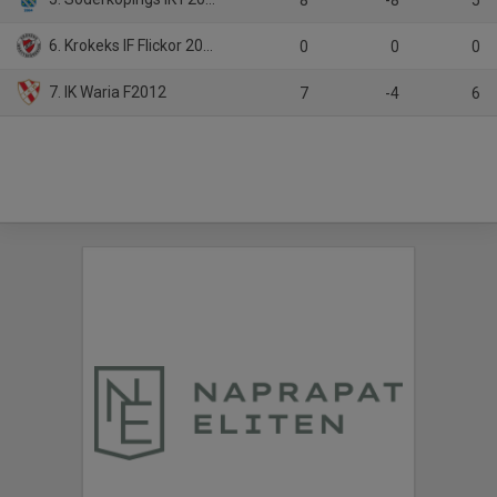
8
-8
5
6. Krokeks IF Flickor 2011-2013
0
0
0
7. IK Waria F2012
7
-4
6