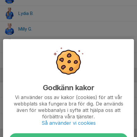
Lydia B.
Milly G.
Sandy S.
Tuva C.
Ledare
Godkänn kakor
Christine Boström
Ledare/Lagledare/Beteendecoach/
Lagkasseansvarig F2012/13
Vi använder oss av kakor (cookies) för att vår
webbplats ska fungera bra för dig. De används
Jonas Caesar
Huvudledare F2012/13
även för webbanalys i syfte att hjälpa oss att
förbättra våra tjänster.
Peter Breti
Ledare F2012/13
Så använder vi cookies