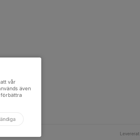
att vår
 används även
 förbättra
vändiga
Levererat