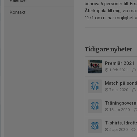
Kalender
behöva 6 personer till. Er
Återkoppla till mig, via m
Kontakt
12/1 om ni har möjlighet at
Tidigare nyheter
Premiär 2021
1 feb 2021
Match på sönd
7 maj 2020
Träningsoveral
18 apr 2020
T-shirts, Idro
5 apr 2020