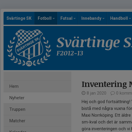
Svärtinge SK
Fotboll
Futsal
Innebandy
Handboll
Svärtinge 
F2012-13
Inventering 
Hem
8 jan 2020
0 komme
Nyheter
Hej och god fortsättning!
bistå med några vuxna för 
Truppen
Maxi Norrköping. Ett äldre p
Matcher
sm-kval och det är samma 
göra inventeringen och vi 