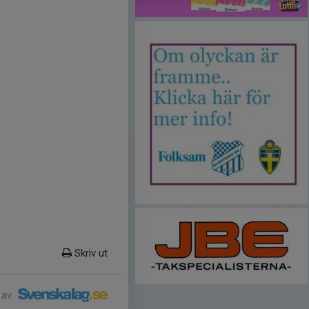
Skriv ut
 av