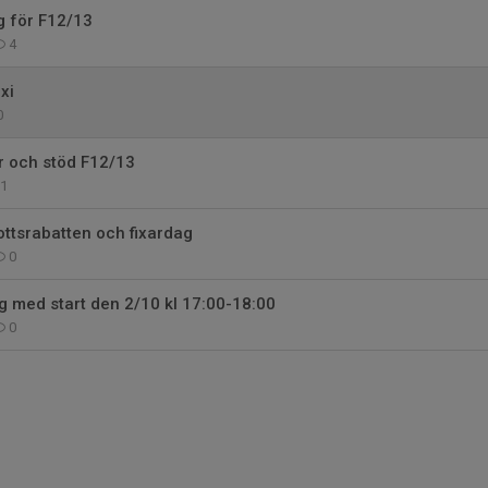
g för F12/13
4
xi
0
r och stöd F12/13
1
rottsrabatten och fixardag
0
 med start den 2/10 kl 17:00-18:00
0