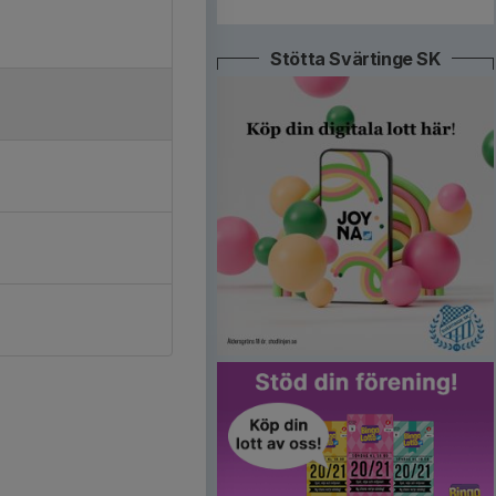
Stötta Svärtinge SK