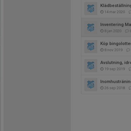
Klädbeställnin
14 mar 2020
Inventering Ma
8 jan 2020
Köp bingolotte
8 nov 2019
Avslutning, id
19 sep 2019
Inomhusträning
26 sep 2018