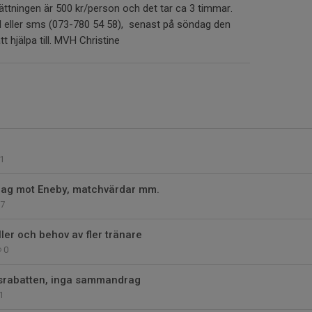
sättningen är 500 kr/person och det tar ca 3 timmar.
ail eller sms (073-780 54 58), senast på söndag den
t hjälpa till. MVH Christine
1
ag mot Eneby, matchvärdar mm.
7
ler och behov av fler tränare
0
ttsrabatten, inga sammandrag
1