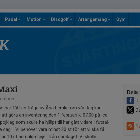
Padel
Motion
Discgolf
Arrangemang
Gym
SK
Maxi
Dela 
ntarer
De
 Vi har fått en fråga av Åsa Lemke om vårt lag kan
De
att göra en inventering den 1 februari kl 07.00 på Ica
ojklag som skulle ha hjälpt till har gått vidare i futsal-
Ny
dag. Vi behöver vara minst 20 st för att vi ska få
har 14 st anmälda tjejer från damlaget. Vi skulle