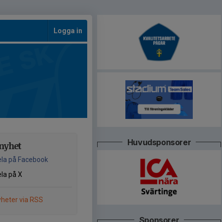
Logga in
Huvudsponsorer
nyhet
la på Facebook
la på X
heter via RSS
Sponsorer