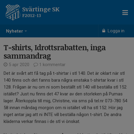
Svärtinge SK
F2012-13
Logga in
Nyheter
T-shirts, Idrottsrabatten, inga
sammandrag
5 apr 2020
1 kommentar
Det är svårt att få tag på t-shirtar i stl 140. Det är oklart när stl
140 finns och det fanns bara några enstaka t-shirtar kvar i stl
128. Frågan är nu om ni som beställt stl 140 vill beställa stl 152
istället? Just nu finns det 47 kvar av den storleken på Pumas
lager. Återkoppla till mig, Christine, via sms på tel.nr 073-780 54
58 innan måndag morgon om ni istället vill ha stl 152. Hör jag
inget antar jag att ni INTE vill beställa någon t-shirt. De andra
kläderna verkar finnas i de stl vi önskat.