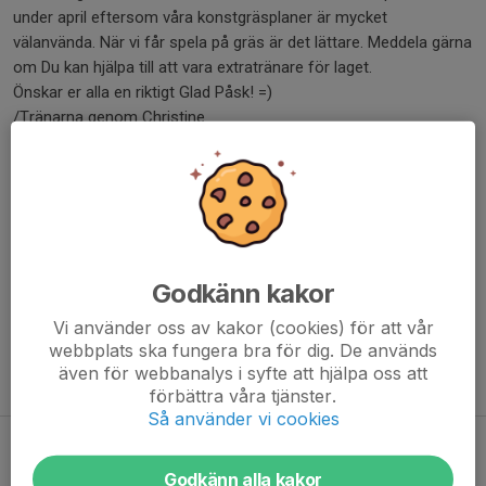
under april eftersom våra konstgräsplaner är mycket
välanvända. När vi får spela på gräs är det lättare. Meddela gärna
om Du kan hjälpa till att vara extratränare för laget.
Önskar er alla en riktigt Glad Påsk! =)
/Tränarna genom Christine
Dela nyhet
Kommentarer
Godkänn kakor
Christine B.
5 apr 2020
Det försvann ett "Hej alla!" =)
Vi använder oss av kakor (cookies) för att vår
webbplats ska fungera bra för dig. De används
även för webbanalys i syfte att hjälpa oss att
Tidigare nyheter
förbättra våra tjänster.
Så använder vi cookies
Premiär 2021
1 feb 2021
1
Godkänn alla kakor