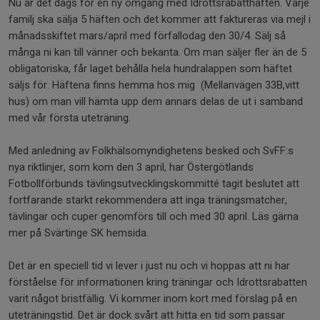
Nu är det dags för en ny omgång med Idrottsrabatthäften. Varje
familj ska sälja 5 häften och det kommer att faktureras via mejl i
månadsskiftet mars/april med förfallodag den 30/4. Sälj så
många ni kan till vänner och bekanta. Om man säljer fler än de 5
obligatoriska, får laget behålla hela hundralappen som häftet
säljs för. Häftena finns hemma hos mig (Mellanvägen 33B,vitt
hus) om man vill hämta upp dem annars delas de ut i samband
med vår första uteträning.
Med anledning av Folkhälsomyndighetens besked och SvFF:s
nya riktlinjer, som kom den 3 april, har Östergötlands
Fotbollförbunds tävlingsutvecklingskommitté tagit beslutet att
fortfarande starkt rekommendera att inga träningsmatcher,
tävlingar och cuper genomförs till och med 30 april. Läs gärna
mer på Svärtinge SK hemsida.
Det är en speciell tid vi lever i just nu och vi hoppas att ni har
förståelse för informationen kring träningar och Idrottsrabatten
varit något bristfällig. Vi kommer inom kort med förslag på en
uteträningstid. Det är dock svårt att hitta en tid som passar