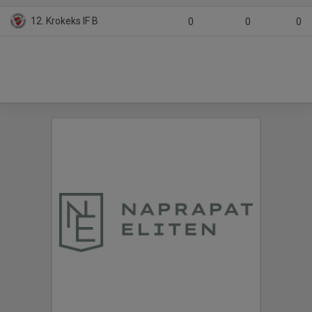
12. Krokeks IF B
0
0
0