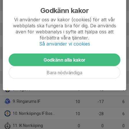
1. Svärtinge SK
10
43
30
Godkänn kakor
2. Kuddby IF
10
10
19
Vi använder oss av kakor (cookies) för att vår
webbplats ska fungera bra för dig. De används
3. Loddby IF
10
6
19
även för webbanalys i syfte att hjälpa oss att
förbättra våra tjänster.
4. Lindö FF B
10
3
14
Så använder vi cookies
5. Valdemarsviks IF
9
-3
13
Godkänn alla kakor
6. Azech SF
8
-3
13
Bara nödvändiga
7. Saltängens BK
10
2
11
8. Haga FF
9
-13
7
9. Ringarums IF
10
-17
6
10. Norrköpings IF Bosna B
10
-28
6
11. IK Norrköping
0
0
0