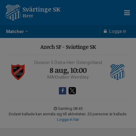
Svärtinge SK
Herr
Logga in
Matcher
Azech SF - Svärtinge SK
Division 5 Östra Herr Östergötland
8 aug, 10:00
MAXIvallen Wembley
Samling 08:45
Endast kallade kan anmäla sig till aktiviteten. 20 personer är kallade.
Logga in här