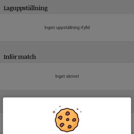
Laguppställning
Ingen uppställning ifylld
Inför match
Inget skrivet
Tabell
Division 5 Östra Herr
Östergötland
M
+/-
P