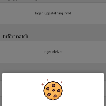
Ingen uppställning ifylld
Inför match
Inget skrivet
Tabell
Division 6 Norra Herr
Östergötland
M
+/-
P
1. Syrianska Norrköping IK
11
66
33