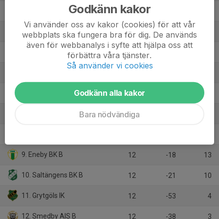
Godkänn kakor
2. IK Sleipner B
12
23
28
Vi använder oss av kakor (cookies) för att vår
3. FF Jaguar Norrköping B
12
21
26
webbplats ska fungera bra för dig. De används
även för webbanalys i syfte att hjälpa oss att
4. Svärtinge SK B
11
20
23
förbättra våra tjänster.
Så använder vi cookies
5. Bråvalla IK
12
8
20
Godkänn alla kakor
6. Reijmyre IF
12
-4
15
Bara nödvändiga
7. Stegeborgs IF
11
1
13
8. Viola FC
11
-5
13
9. Eneby BK B
12
-18
13
10. Saltängens BK B
12
-21
10
11. Grytgöls IK
12
-53
4
12. Smedby AIS B
12
-38
3