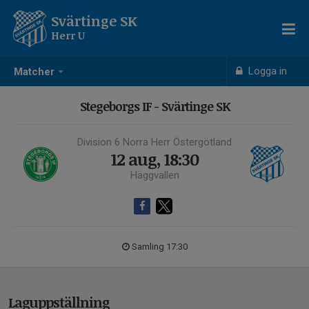
Svärtinge SK
Herr U
Logga in
Matcher
Stegeborgs IF - Svärtinge SK
Division 6 Norra Herr Östergötland
12 aug, 18:30
Häggvallen
Samling 17:30
Laguppställning