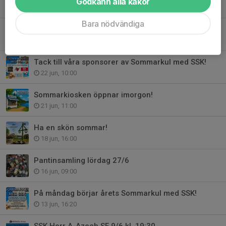
Godkänn alla kakor
26 jun, 09:00
Bara nödvändiga
SSK Herr A-Valdemarsviks IF 25/6 kl. 19:30
24 jun, 18:00
Tack till våra sponsorer av Sommarkul med SSK!
22 jun, 10:00
Sommarkiosken öppnar imorgon!
21 jun, 11:00
Ha en skön sommar!
18 jun, 16:00
Pantinsamling lördag 27/6
16 jun, 09:00
På måndag börjar årets Sommarkul med SSK!
13 jun, 16:20
SSK Herr A-Azech SF 9/6 kl. 19:30