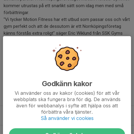
kommer utrustas på ett snarlikt sätt som idag men med små
förbättringar.
"Vi tycker Motion Fitness har ett utbud som passar oss och vårt
gym perfekt och att de dessutom är ett Norrköpingsföretag
känns förstås extra roligt" säger Eric Wiklund från SSK Gyms
styrelse.
Leverans och montage av den nya utrustningen kommer ske i
början på augusti och nyöppningen sker i mitten på augusti.
Dela nyhet
Godkänn kakor
Vi använder oss av kakor (cookies) för att vår
Tidigare nyheter
webbplats ska fungera bra för dig. De används
även för webbanalys i syfte att hjälpa oss att
förbättra våra tjänster.
Imorgon händer det grejer på Billbäcks Arena!
Så använder vi cookies
5 aug, 14:49
SSK Dam A-Mjölby AI FF 26/6 kl. 19:00