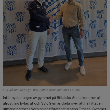
Eric Wiklund SSK Gym och John Nilsson Motion & Fitness
Inför nyöppningen av gymmet på Billbäcks Arena kommer all
utrustning bytas ut och SSK Gym är glada över att ha hittat en
utmärkt partner i Norrköpingsföretaget Motion Fitness. Gymmet