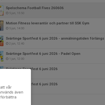
Spelschema Football Fives 260606
5 jun, 15:50
Motion Fitness leverantör och partner till SSK Gym
5 jun, 14:00
Svärtinge Sportfest 6 juni 2026 - anmälningstiden förlängs t
2 jun, 12:40
Svärtinge Sportfest 6 juni 2026 - Padel Open
1 jun, 12:00
Svärtinge Sportfest 6 juni 2026
29 maj, 16:00
Svärtinge Sportfest 6 juni 2026
att vår
28 maj, 16:05
 används även
 förbättra