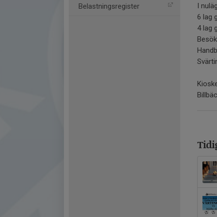
I nulä
Belastningsregister
6 lag 
4 lag 
Besök 
Handb
Svärti
Kioske
Billbä
Tidi