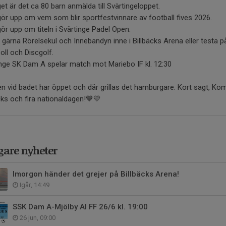
get är det ca 80 barn anmälda till Svärtingeloppet.
gör upp om vem som blir sportfestvinnare av football fives 2026.
gör upp om titeln i Svärtinge Padel Open.
gärna Rörelsekul och Innebandyn inne i Billbäcks Arena eller testa p
oll och Discgolf.
nge SK Dam A spelar match mot Mariebo IF kl. 12:30
n vid badet har öppet och där grillas det hamburgare. Kort sagt, Kom 
cks och fira nationaldagen!💙💛
gare nyheter
Imorgon händer det grejer på Billbäcks Arena!
Igår, 14:49
SSK Dam A-Mjölby AI FF 26/6 kl. 19:00
26 jun, 09:00