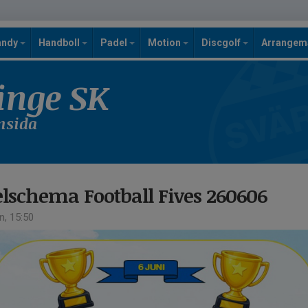
andy
Handboll
Padel
Motion
Discgolf
Arrange
inge SK
emsida
lschema Football Fives 260606
n, 15:50