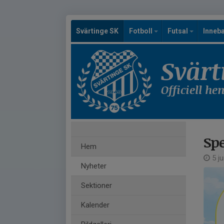
Svärtinge SK
Fotboll
Futsal
Inneb
Svärt
Officiell h
Spe
Hem
5 ju
Nyheter
Sektioner
Kalender