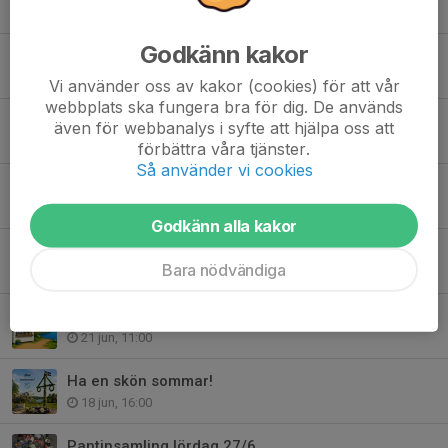
Igår, 09:00
Godkänn kakor
Imorgon händer det grejer på Billbäcks Arena!
5 aug, 14:49
Vi använder oss av kakor (cookies) för att vår
webbplats ska fungera bra för dig. De används
SSK Dam A-Mjölby AI FF 26/6 kl. 19:00
även för webbanalys i syfte att hjälpa oss att
26 jun, 09:00
förbättra våra tjänster.
Så använder vi cookies
SSK Herr A-Valdemarsviks IF 25/6 kl. 19:30
24 jun, 18:00
Godkänn alla kakor
Tack till våra sponsorer av Sommarkul med SSK!
Bara nödvändiga
22 jun, 10:00
Sommarkiosken öppnar imorgon!
21 jun, 11:00
Ha en skön sommar!
18 jun, 16:00
Pantinsamling lördag 27/6