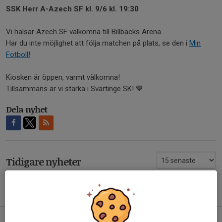
SSK Herr A-Azech SF kl. 9/6 kl. 19:30
Vi hälsar Azech SF välkomna till Billbäcks Arena.
Har du inte möjlighet att följa matchen på plats, se den i
Min
Fotboll!
Kiosken är öppen, varmt välkomna!
Tillsammans är vi starka i Svärtinge SK! 💙
Dela nyhet
Tidigare nyheter
Finbesök på Billbäcks Arena
Igår, 12:25
Kent Hellström lämnar sin roll – fortsätter bidra till SSK:s utveckling!