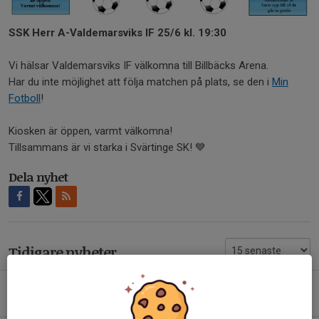
SSK Herr A-Valdemarsviks IF 25/6 kl. 19:30
Vi hälsar Valdemarsviks IF välkomna till Billbäcks Arena.
Har du inte möjlighet att följa matchen på plats, se den i
Min
Fotboll
!
Kiosken är öppen, varmt välkomna!
Tillsammans är vi starka i Svärtinge SK! 💙
Dela nyhet
Tidigare nyheter
Finbesök på Billbäcks Arena
7 aug, 12:25