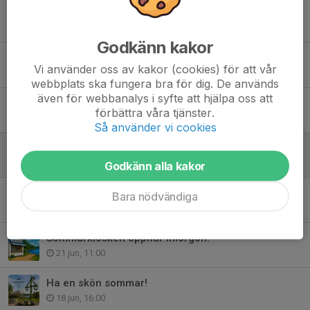
Kent Hellström lämnar sin roll – fortsätter bidra till SSK:s utveckling!
7 aug, 09:00
Godkänn kakor
Imorgon händer det grejer på Billbäcks Arena!
Vi använder oss av kakor (cookies) för att vår
5 aug, 14:49
webbplats ska fungera bra för dig. De används
även för webbanalys i syfte att hjälpa oss att
SSK Dam A-Mjölby AI FF 26/6 kl. 19:00
förbättra våra tjänster.
26 jun, 09:00
Så använder vi cookies
SSK Herr A-Valdemarsviks IF 25/6 kl. 19:30
24 jun, 18:00
Godkänn alla kakor
Tack till våra sponsorer av Sommarkul med SSK!
Bara nödvändiga
22 jun, 10:00
Sommarkiosken öppnar imorgon!
21 jun, 11:00
Ha en skön sommar!
18 jun, 16:00