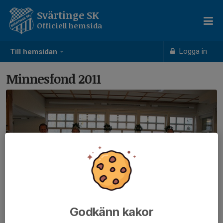
Svärtinge SK
Officiell hemsida
Logga in
Till hemsidan
Minnesfond 2011
Godkänn kakor