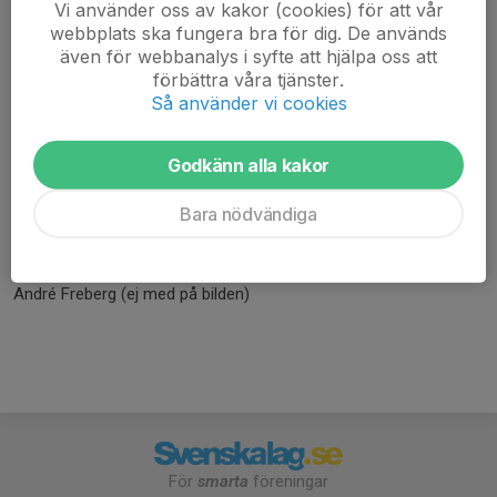
Vi använder oss av kakor (cookies) för att vår
webbplats ska fungera bra för dig. De används
2011 år stipendier ur Oscar Peterssons minnesfond.
även för webbanalys i syfte att hjälpa oss att
Stipendiaterna har nominerats med ledorden lojalitet,
förbättra våra tjänster.
kamratskap och kämparanda.
Så använder vi cookies
Godkänn alla kakor
Jacob Gerhke
Felix Lindgren
Bara nödvändiga
Gustaf Nygren
Anton Gröön
Victoria Lind
André Freberg (ej med på bilden)
För
smarta
föreningar