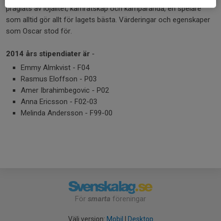
präglats av lojalitet, kamratskap och kämparanda, en spelare
som alltid gör allt för lagets bästa. Värderingar och egenskaper
som Oscar stod för.
2014 års stipendiater är
-
Emmy Almkvist - F04
Rasmus Eloffson - P03
Amer Ibrahimbegovic - P02
Anna Ericsson - F02-03
Melinda Andersson - F99-00
För
smarta
föreningar
Välj version:
Mobil
|
Desktop