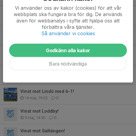
Vi använder oss av kakor (cookies) för att vår
Vinst mot Valdermarsvik borta med 2-4!
webbplats ska fungera bra för dig. De används
18 jun, 23:02
0
även för webbanalys i syfte att hjälpa oss att
förbättra våra tjänster.
Vinst mot Azech med 7-1!
Så använder vi cookies
10 jun, 10:55
0
Godkänn alla kakor
Vinst mot Ringarum!
30 maj, 17:30
0
Bara nödvändiga
Vinst mot Kuddby med 1-4!
20 maj, 23:35
0
Vinst mot Lindö med 6-1!
14 maj, 19:25
0
Vinst mot Loddby!
9 maj, 14:50
0
Vinst mot Saltängen!