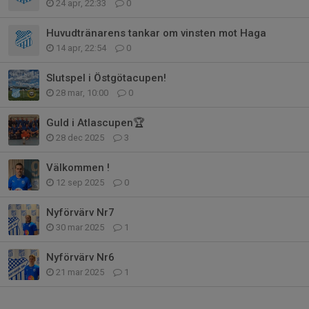
24 apr, 22:33
0
Huvudtränarens tankar om vinsten mot Haga
14 apr, 22:54
0
Slutspel i Östgötacupen!
28 mar, 10:00
0
Guld i Atlascupen🏆
28 dec 2025
3
Välkommen !
12 sep 2025
0
Nyförvärv Nr7
30 mar 2025
1
Nyförvärv Nr6
21 mar 2025
1