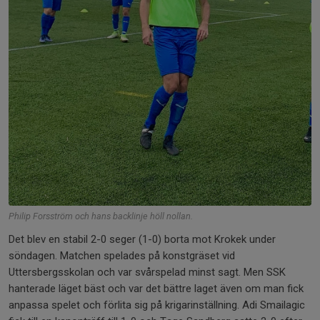
Philip Forsström och hans backlinje höll nollan.
Det blev en stabil 2-0 seger (1-0) borta mot Krokek under
söndagen. Matchen spelades på konstgräset vid
Uttersbergsskolan och var svårspelad minst sagt. Men SSK
hanterade läget bäst och var det bättre laget även om man fick
anpassa spelet och förlita sig på krigarinställning. Adi Smailagic