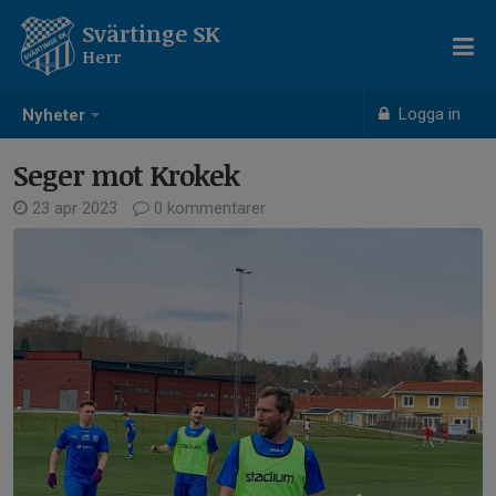
Svärtinge SK
Herr
Logga in
Nyheter
Seger mot Krokek
23 apr 2023
0 kommentarer