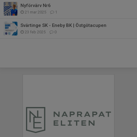
Nyförvärv Nr6
21 mar 2025
1
Svärtinge SK - Eneby BK | Östgötacupen
23 feb 2025
0