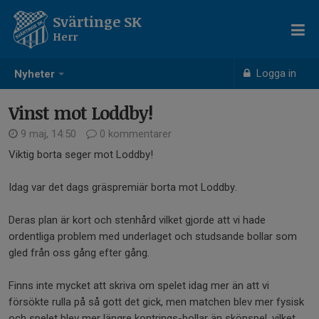
Svärtinge SK
Herr
Logga in
Nyheter
Vinst mot Loddby!
9 maj, 14:50
0 kommentarer
Viktig borta seger mot Loddby!
Idag var det dags gräspremiär borta mot Loddby.
Deras plan är kort och stenhård vilket gjorde att vi hade
ordentliga problem med underlaget och studsande bollar som
gled från oss gång efter gång.
Finns inte mycket att skriva om spelet idag mer än att vi
försökte rulla på så gott det gick, men matchen blev mer fysisk
och spelet blev mer längre kontrings-bollar än skönspel, vilket