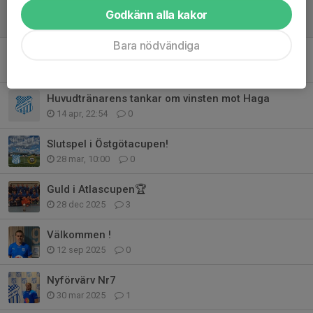
Vinst mot Loddby!
Godkänn alla kakor
9 maj, 14:50
0
Bara nödvändiga
Vinst mot Saltängen!
24 apr, 22:33
0
Huvudtränarens tankar om vinsten mot Haga
14 apr, 22:54
0
Slutspel i Östgötacupen!
28 mar, 10:00
0
Guld i Atlascupen🏆
28 dec 2025
3
Välkommen !
12 sep 2025
0
Nyförvärv Nr7
30 mar 2025
1