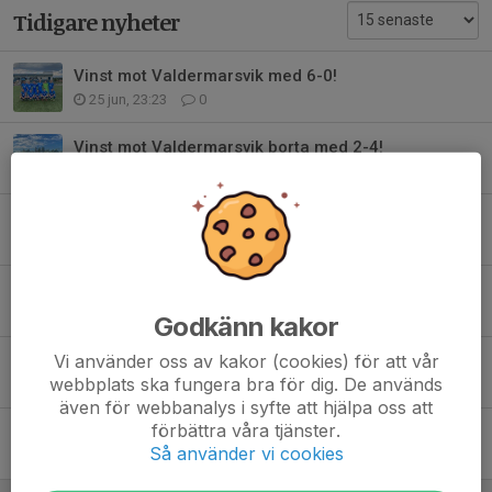
Tidigare nyheter
Vinst mot Valdermarsvik med 6-0!
25 jun, 23:23
0
Vinst mot Valdermarsvik borta med 2-4!
18 jun, 23:02
0
Vinst mot Azech med 7-1!
10 jun, 10:55
0
Vinst mot Ringarum!
30 maj, 17:30
0
Godkänn kakor
Vi använder oss av kakor (cookies) för att vår
Vinst mot Kuddby med 1-4!
webbplats ska fungera bra för dig. De används
20 maj, 23:35
0
även för webbanalys i syfte att hjälpa oss att
förbättra våra tjänster.
Vinst mot Lindö med 6-1!
Så använder vi cookies
14 maj, 19:25
0