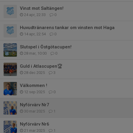
Vinst mot Saltängen!
24 apr, 22:33
0
Huvudtränarens tankar om vinsten mot Haga
14 apr, 22:54
0
Slutspel i Östgötacupen!
28 mar, 10:00
0
Guld i Atlascupen🏆
28 dec 2025
3
Välkommen !
12 sep 2025
0
Nyförvärv Nr7
30 mar 2025
1
Nyförvärv Nr6
21 mar 2025
1