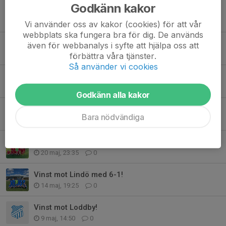
Godkänn kakor
Vinst mot Valdermarsvik med 6-0!
25 jun, 23:23
0
Vi använder oss av kakor (cookies) för att vår
webbplats ska fungera bra för dig. De används
Vinst mot Valdermarsvik borta med 2-4!
även för webbanalys i syfte att hjälpa oss att
18 jun, 23:02
0
förbättra våra tjänster.
Så använder vi cookies
Vinst mot Azech med 7-1!
10 jun, 10:55
0
Godkänn alla kakor
Vinst mot Ringarum!
Bara nödvändiga
30 maj, 17:30
0
Vinst mot Kuddby med 1-4!
20 maj, 23:35
0
Vinst mot Lindö med 6-1!
14 maj, 19:25
0
Vinst mot Loddby!
9 maj, 14:50
0