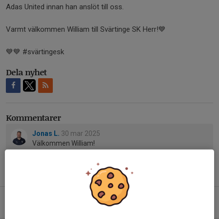
Adas United innan han anslöt till oss.
Varmt välkommen William till Svärtinge SK Herr!💙
💙💙 #svärtingesk
Dela nyhet
Kommentarer
Jonas L.
30 mar 2025
Välkommen William!
Tidigare nyheter
Vinst mot Azech!
Igår, 15:38
0