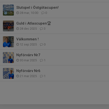
Slutspel i Östgötacupen!
28 mar, 10:00
0
Guld i Atlascupen🏆
28 dec 2025
3
Välkommen !
12 sep 2025
0
Nyförvärv Nr7
30 mar 2025
1
Nyförvärv Nr6
21 mar 2025
1