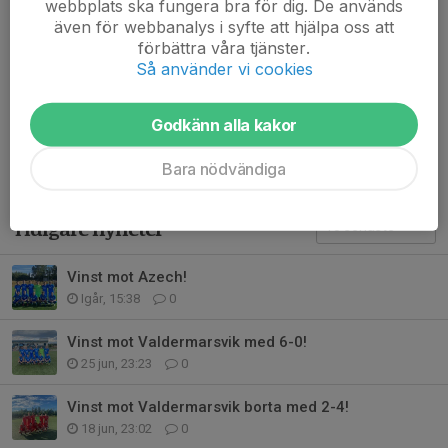
webbplats ska fungera bra för dig. De används
Grymt bra jobbat ⭐️
även för webbanalys i syfte att hjälpa oss att
förbättra våra tjänster.
En kväll som denna är det supersvårt att välja ut matchens
Så använder vi cookies
stjärnor.
Dela nyhet
Godkänn alla kakor
Bara nödvändiga
Tidigare nyheter
Vinst mot Azech!
Igår, 15:38
0
Vinst mot Valdermarsvik med 6-0!
25 jun, 23:23
0
Vinst mot Valdermarsvik borta med 2-4!
18 jun, 23:02
0