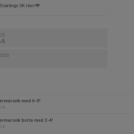
 Svärtinge SK Herr!💙
025
💪
 2025
ermarsvik med 6-0!
0
ermarsvik borta med 2-4!
0