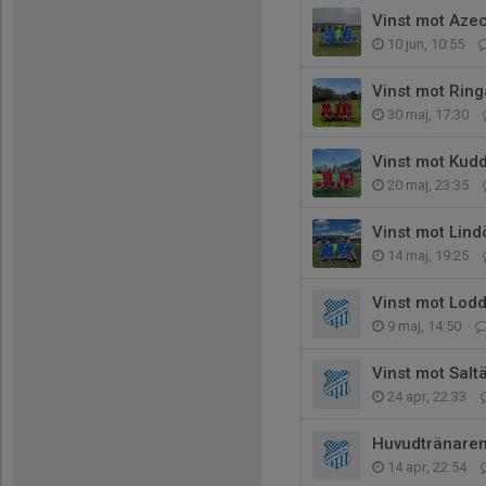
Vinst mot Aze
10 jun, 10:55
Vinst mot Rin
30 maj, 17:30
Vinst mot Kud
20 maj, 23:35
Vinst mot Lind
14 maj, 19:25
Vinst mot Lodd
9 maj, 14:50
Vinst mot Salt
24 apr, 22:33
Huvudtränaren
14 apr, 22:54