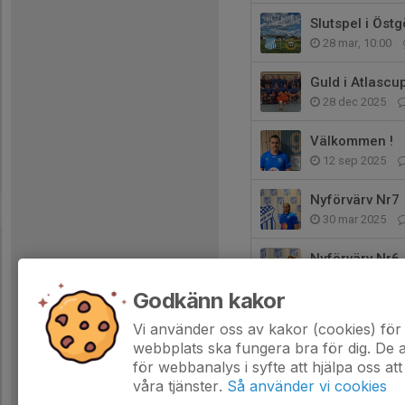
Slutspel i Öst
28 mar, 10:00
Guld i Atlasc
28 dec 2025
Välkommen !
12 sep 2025
Nyförvärv Nr7
30 mar 2025
Nyförvärv Nr6
21 mar 2025
Godkänn kakor
Svärtinge SK -
Vi använder oss av kakor (cookies) för 
23 feb 2025
webbplats ska fungera bra för dig. De
för webbanalys i syfte att hjälpa oss att
våra tjänster.
Så använder vi cookies