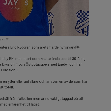
dgren💙
entera Eric Rydgren som årets fjärde nyförvärv!🌟
i Eneby BK, med start som knatte ända upp till 30-åring.
na Division 4 och Östgötacupen med Eneby, och har
 i Division 3.
 en ytter eller anfallare och är även en av de som har
BK totalt.
ehåll från fotbollen men är nu väldigt taggad på att
med erfarenhet till laget.