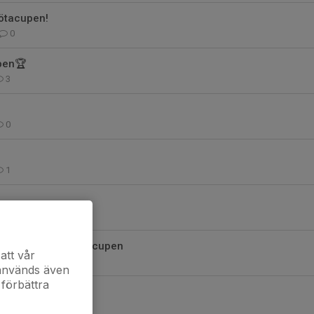
götacupen!
0
upen🏆
3
0
1
1
 Eneby BK | Östgötacupen
att vår
0
 används även
 förbättra