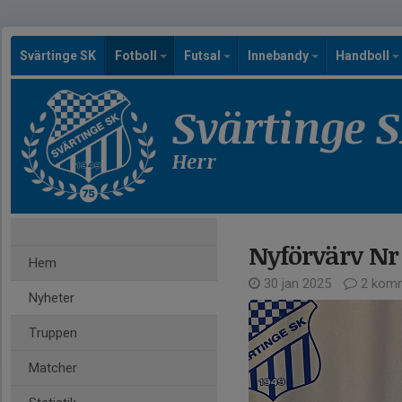
Svärtinge SK
Fotboll
Futsal
Innebandy
Handboll
Svärtinge 
Herr
Nyförvärv Nr
Hem
30 jan 2025
2 komm
Nyheter
Truppen
Matcher