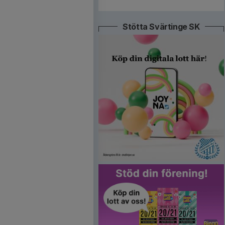
Stötta Svärtinge SK