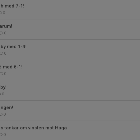
ch med 7-1!
0
garum!
0
dby med 1-4!
0
ö med 6-1!
0
by!
0
ängen!
0
s tankar om vinsten mot Haga
0