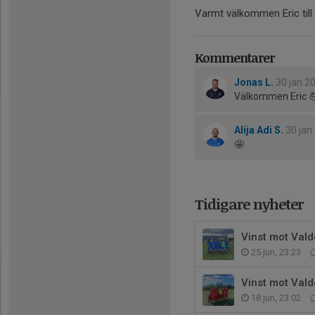
Varmt välkommen Eric till
Kommentarer
Jonas L.
30 jan 2
Välkommen Eric 
Alija Adi S.
30 jan
🤩
Tidigare nyheter
Vinst mot Vald
25 jun, 23:23
Vinst mot Vald
18 jun, 23:02