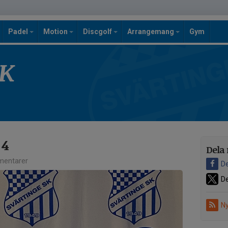
Padel
Motion
Discgolf
Arrangemang
Gym
SK
 4
Dela 
entarer
De
De
Ny