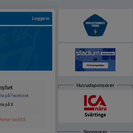
Logga in
Huvudsponsorer
nyhet
la på Facebook
la på X
heter via RSS
Sponsorer