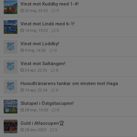
Vinst mot Kuddby med 1-4!
20 maj, 23:35
0
Vinst mot Lindö med 6-1!
14 maj, 19:25
0
Vinst mot Loddby!
9 maj, 14:50
0
Vinst mot Saltängen!
24 apr, 22:33
0
Huvudtränarens tankar om vinsten mot Haga
14 apr, 22:54
0
Slutspel i Östgötacupen!
28 mar, 10:00
0
Guld i Atlascupen🏆
28 dec 2025
3