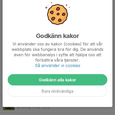
💙💙 #svärtingesk
Dela nyhet
Godkänn kakor
Tidigare nyheter
Vi använder oss av kakor (cookies) för att vår
webbplats ska fungera bra för dig. De används
Vinst mot Valdermarsvik med 6-0!
även för webbanalys i syfte att hjälpa oss att
25 jun, 23:23
0
förbättra våra tjänster.
Så använder vi cookies
Vinst mot Valdermarsvik borta med 2-4!
18 jun, 23:02
0
Godkänn alla kakor
Vinst mot Azech med 7-1!
Bara nödvändiga
10 jun, 10:55
0
Vinst mot Ringarum!
30 maj, 17:30
0