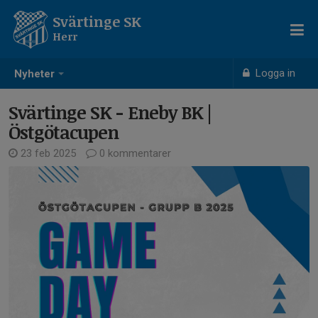
Svärtinge SK
Herr
Logga in
Nyheter
Svärtinge SK - Eneby BK |
Östgötacupen
23 feb 2025
0 kommentarer