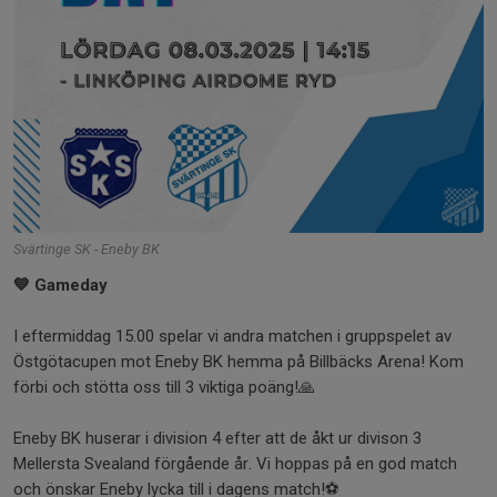
Svärtinge SK - Eneby BK
💙 Gameday
I eftermiddag 15.00 spelar vi andra matchen i gruppspelet av
Östgötacupen mot Eneby BK hemma på Billbäcks Arena! Kom
förbi och stötta oss till 3 viktiga poäng!🙏
Eneby BK huserar i division 4 efter att de åkt ur divison 3
Mellersta Svealand förgående år. Vi hoppas på en god match
och önskar Eneby lycka till i dagens match!⚽️