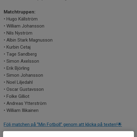
Matchtruppen:
• Hugo Källström
• William Johansson
• Nils Nyström
• Albin Stark Magnusson
• Kurbin Cetaj
• Tage Sandberg
• Simon Axelsson
• Erik Björling
• Simon Johansson
• Noel Liljedahl
• Oscar Gustavsson
• Folke Gilliot
• Andreas Ytterström
• William Illikainen
Följ matchen på ”Min Fotboll” genom att klicka på texten!🌟