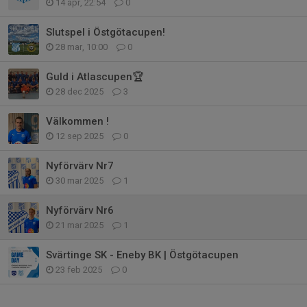
14 apr, 22:54
0
Slutspel i Östgötacupen!
28 mar, 10:00
0
Guld i Atlascupen🏆
28 dec 2025
3
Välkommen !
12 sep 2025
0
Nyförvärv Nr7
30 mar 2025
1
Nyförvärv Nr6
21 mar 2025
1
Svärtinge SK - Eneby BK | Östgötacupen
23 feb 2025
0