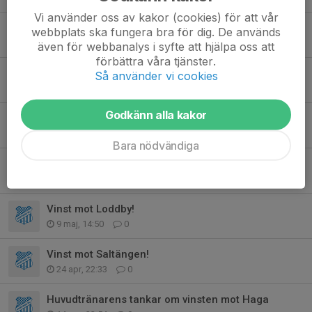
Vi använder oss av kakor (cookies) för att vår
Vinst mot Azech med 7-1!
webbplats ska fungera bra för dig. De används
10 jun, 10:55
0
även för webbanalys i syfte att hjälpa oss att
förbättra våra tjänster.
Vinst mot Ringarum!
Så använder vi cookies
30 maj, 17:30
0
Godkänn alla kakor
Vinst mot Kuddby med 1-4!
20 maj, 23:35
0
Bara nödvändiga
Vinst mot Lindö med 6-1!
14 maj, 19:25
0
Vinst mot Loddby!
9 maj, 14:50
0
Vinst mot Saltängen!
24 apr, 22:33
0
Huvudtränarens tankar om vinsten mot Haga